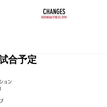
CHANGES
BOXING&FITNESS GYM
試合予定
ション
始
ブ