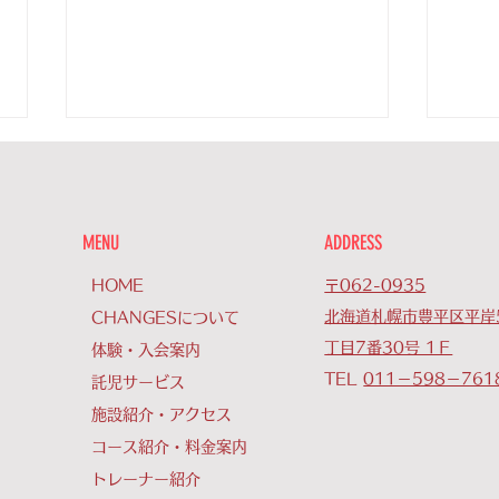
【プロテスト】
【神
プロボクサーになる為のテスト
10/22 神成咲良の試合
が、11/13と12/4に 東京後楽園
判定
MENU
ADDRESS
ホールで行われます。 チェンジ
サー
ズからは、11／13に男子2名
りま
HOME
〒062-0935
12/4に男子1名と女子１名が受
様に
北海道札幌市豊平区平岸
CHANGESについて
験します。 少しずつプロ選手を
今後
丁目7番30号 1Ｆ
体験・入会案内
増やしていきながら、北海道のボ
TEL
011－598－761
託児サービス
クシング界を盛り上げていけたら
施設紹介・アクセス
と思います。...
コース紹介・料金案内
トレーナー紹介