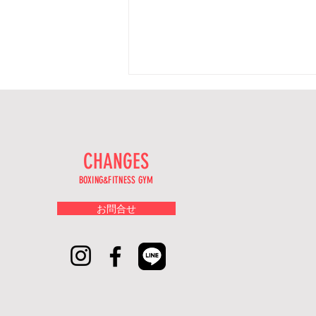
【プロテスト
2月8日に男子2名と女子2名が新
たにプロテストを受験します。
CHANGES
今年は選手を少しずつ増やしてい
きたいと思っております。 皆
BOXING&FITNESS GYM
様、北海道で頑張ってる選手達の
お問合せ
応援宜しくお願い致します。