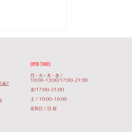
成咲良 試合結果】
結果 3-0
勝ち 北海道の女子プロボク
OPEN TIMES
としては、初めての勝利とな
す。 応援してくださった皆
月・火・木・金 /
10:00-13:00/17:00-21:00
、深く感謝申し上げます。
5条7
とも宜しくお願い致します。
水/17:00-21:00
土 / 10:00-16:00
8
定休日 / 日.祝