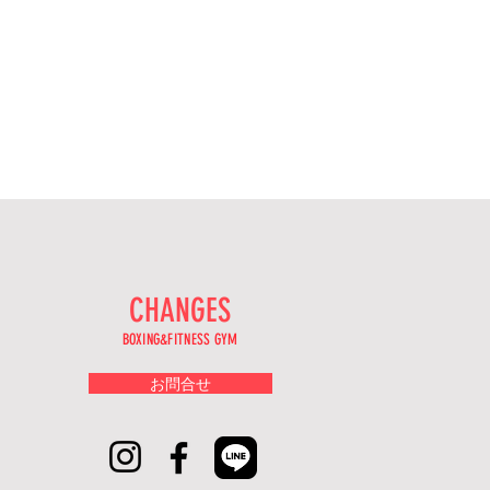
CHANGES
BOXING&FITNESS GYM
お問合せ