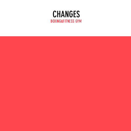
CHANGES
BOXING&FITNESS GYM